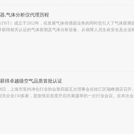
器,气体分析仪代理历程
（DST）成立于2012年，在发展气体传感器业务的同时也引入了气体探
并获得相关认证的气体探测及气体分析设备。从保障人员生命安全及企业
供整套的气体探测方面的解决方案，并提供升级及改造方面的专业服务。
获得卓越级空气品质首批认证
年5月8日，上海市室内净化行业协会第四届五次理事会在徐汇区瑞峰酒店召
相关企业150多家，是疫情后首度开启共襄盛举的一次行业会议。在本次会
会评定的首批关于“室内空气品质”的等级认证（本次共有2家），成为上