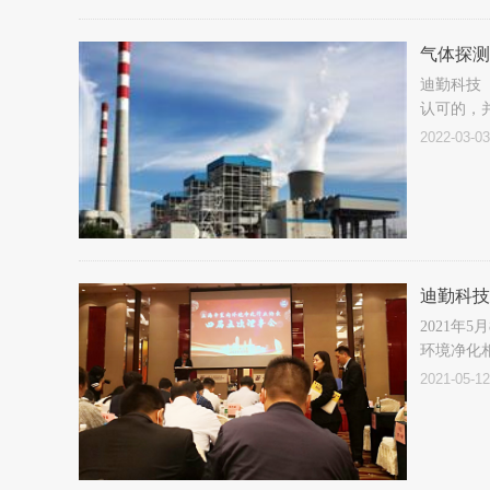
气体探测
迪勤科技
认可的，
业环境提
2022-03-03
迪勤科技
2021
环境净化
市净化协
2021-05-12