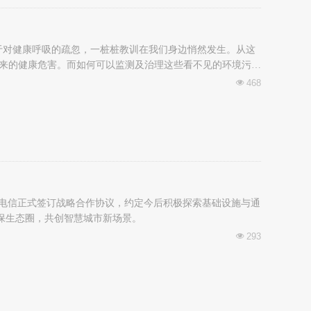
于对健康呼吸的疏忽，一桩桩教训在我们身边悄然发生。从这
所带来的健康危害。而如何可以监测及治理这些看不见的环境污
468
넶
州电信正式签订战略合作协议，约定今后积极探索基础设施与通
环保生态圈，共创智慧城市新场景。
293
넶