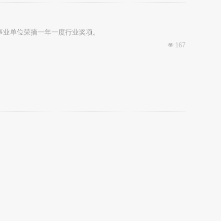
事业单位荣摘一年一度行业奖项。
167
넶