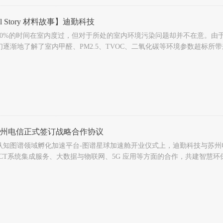
ial Story 材料故事】迪勤科技
70%的时间在室内度过，但对于所处的室内环境污染问题却并不在意。由
们逐渐地了解了室内甲醛、PM2.5、TVOC、二氧化碳等环境参数超标
科技为此提供了一整套环境空气质量监测解决方案。
州电信正式签订战略合作协议
认知图谱领域孵化加速平台-图谱星球加速舱开业仪式上，迪勤科技与苏
ICT系统集成服务、大数据与物联网、5G 应用等方面的合作，共建智慧