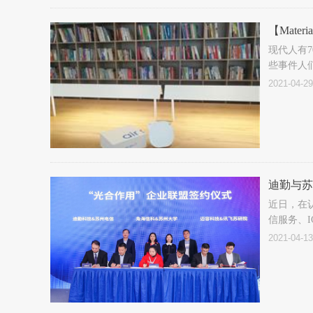
【Mater
现代人有
些事件人
染？迪勤
2021-04-29
迪勤与苏
近日，在
信服务、
2021-04-13