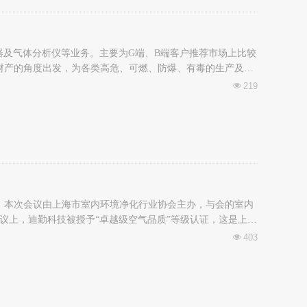
测器及气体分析仪等业务。主要为G端、B端客户推荐市场上比较
财产的角度出发，为各类高危、可燃、防爆、有毒的生产及作
219
넶
开。本次会议由上海市室内环境净化行业协会主办，与会的室内
议上，迪勤科技被授予“卓越级空气品质”等级认证，这是上海
海市公共场所室内空气品质测评认证的先例。
403
넶