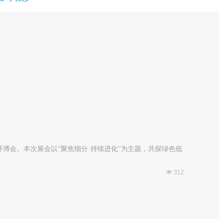
博会。本次展会以“聚焦细分·持续进化”为主题，共探绿色低
312
넶