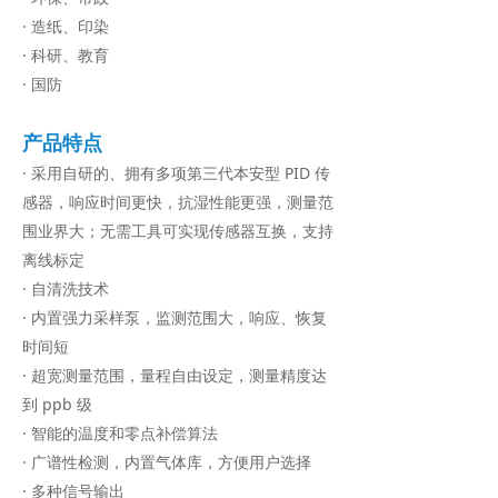
· 造纸、印染
解决方案
· 科研、教育
넸
室内空气监测
· 国防
넸
大气监测
产品特点
· 采用自研的、拥有多项第三代本安型 PID 传
넸
气体探测
感器，响应时间更快，抗湿性能更强，测量范
相关案例
围业界大；无需工具可实现传感器互换，支持
离线标定
넸
室内空气检测
· 自清洗技术
· 内置强力采样泵，监测范围大，响应、恢复
넸
大气监测
时间短
· 超宽测量范围，量程自由设定，测量精度达
넸
气体探测
到 ppb 级
技术支持
· 智能的温度和零点补偿算法
· 广谱性检测，内置气体库，方便用户选择
넸
APP下载
· 多种信号输出