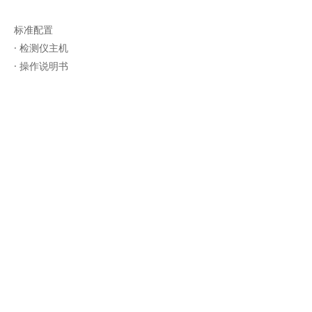
标准配置
· 检测仪主机
· 操作说明书
· 标气罩
· 安装附件
可选配件
· 声光报警器
· 标准气
· 减压阀等安装附件
· 穿线接头
· 压紧螺母
· U型安装夹
· 安装背板
· 标气罩
· 防雨罩