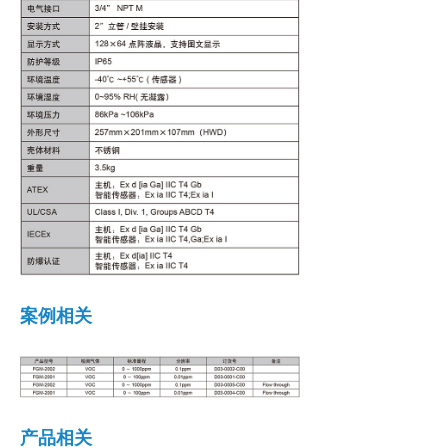
넸
发展历程
넸
业务发展
ꁇ
传感技术
ꁇ
大气监测
ꁇ
空气监测
ꁇ
气体探测
ꁇ
空气治理
案例相关
넸
合作伙伴
넸
加入我们
넸
联系我们
产品相关