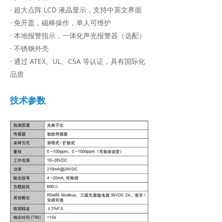
· 超大点阵 LCD 液晶显示，支持中英文界面
넸
下载中心
· 免开盖，磁棒操作，单人可维护
· 本地报警指示，一体化声光报警器（选配）
넸
互动留言
· 不锈钢外壳
公司资讯
· 通过 ATEX、UL、CSA 等认证，具有国际化
品质
넸
行业新闻
技术参数
넸
媒体聚焦
넸
公司动态
了解我们
넸
公司介绍
넸
荣誉资质
넸
认证奖项