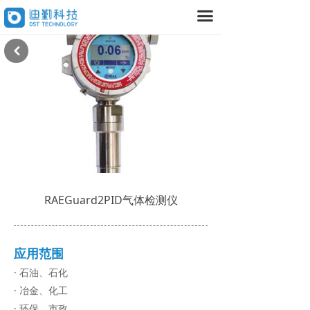
끀
首页
产品中心
낒
넸
气体传感器
넸
大气监测设备
넸
气体探测器
넸
室内空气检测设备
RAEGuard2PID气体检测仪
넸
空气治理设备
数据平台
应用范围
넸
室内
· 石油、石化
· 冶金、化工
넸
室外
· 环保、市政