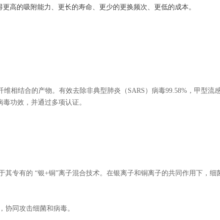
获得更高的吸附能力、更长的寿命、更少的更换频次、更低的成本。
化学纤维相结合的产物。有效去除非典型肺炎（SARS）病毒99.58%，甲型流感病
杀菌抗病毒功效，并通过多项认证。
是源于其专有的 “银+铜”离子混合技术。在银离子和铜离子的共同作用下，
离子，协同攻击细菌和病毒。