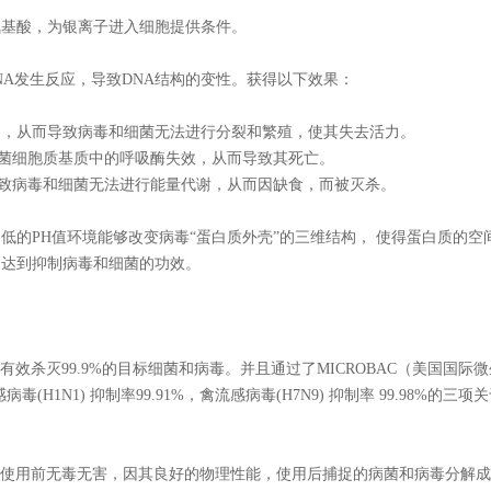
氨基酸，为银离子进入细胞提供条件。
A发生反应，导致DNA结构的变性。获得以下效果：
制，从而导致病毒和细菌无法进行分裂和繁殖，使其失去活力。
菌细胞质基质中的呼吸酶失效，从而导致其死亡。
致病毒和细菌无法进行能量代谢，从而因缺食，而被灭杀。
质。低的PH值环境能够改变病毒“蛋白质外壳”的三维结构， 使得蛋白质的
，达到抑制病毒和细菌的功效。
术可以有效杀灭99.9%的目标细菌和病毒。并且通过了MICROBAC（美国国
(H1N1) 抑制率99.91%，禽流感病毒(H7N9) 抑制率 99.98%的三
合技术不仅使用前无毒无害，因其良好的物理性能，使用后捕捉的病菌和病毒分解