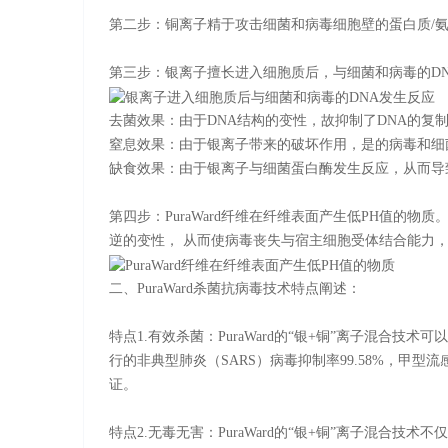
第二步：铜离子精于攻击细菌和病毒细胞壁的蛋白质/
第三步：银离子擅长进入细胞质后，与细菌和病毒的DN
去菌效果：由于DNA结构的变性，故抑制了DNA的复
窒息效果：由于银离子带来的破坏作用，是的病毒和细
缺食效果：由于银离子与细菌蛋白酶发生反应，从而导
第四步：PuraWard纤维在纤维表面产生低PH值的物
逆的变性， 从而使病毒丧失与宿主细胞受体结合能力
二、PuraWard杀菌抗病毒技术特点阐述：
特点1.有效杀菌：PuraWard的“银+铜”离子混合技
行的非典型肺炎（SARS）病毒抑制率99.58%，甲型流感病毒
证。
特点2.无毒无害：PuraWard的“银+铜”离子混