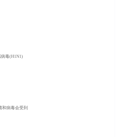
毒(H1N1)
细菌和病毒会受到