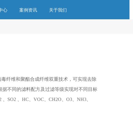
中心
案例资讯
关于我们
d杀菌抗病毒纤维和聚酯合成纤维双重技术，可实现去除
根据不同的滤料配方及过滤等级实现对不同目标
SO2 、HC、VOC、CH2O、O3、NH3、