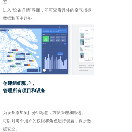
态；
넸
下载中心
进入“设备详情”界面，即可查看具体的空气指标
数据和历史趋势；
넸
互动留言
公司资讯
넸
行业新闻
넸
媒体聚焦
넸
公司动态
创建组织账户，
了解我们
管理所有项目和设备
넸
公司介绍
为设备添加项目分组标签，方便管理和筛选。
넸
荣誉资质
可以对每个用户的权限和角色进行设置，保护数
넸
认证奖项
据安全。