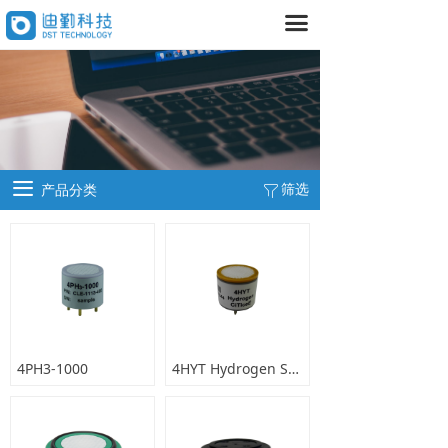
끀
首页
产品中心
넸
气体传感器
넸
大气监测设备
끀
筛选
产品分类
ꁒ
넸
气体探测器
넸
室内空气检测设备
넸
空气治理设备
数据平台
4PH3-1000
4HYT Hydrogen Sensor
넸
室内
넸
室外